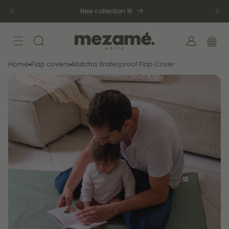
Skip to
New collection 🌸
content
Log
Cart
in
Home
Flap covers
Matcha Waterproof Flap Cover
Skip to
product
information