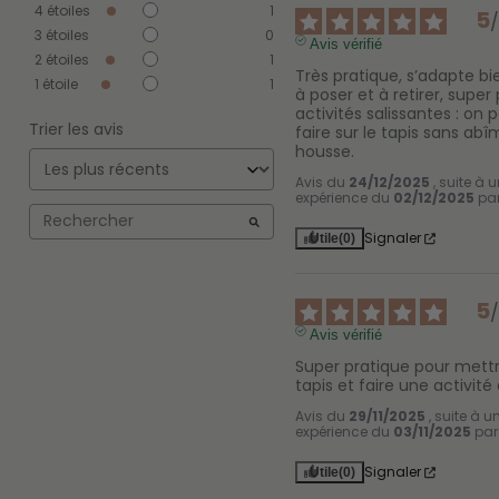
4
étoiles
1
5
3
étoiles
0
Avis vérifié
2
étoiles
1
Très pratique, s’adapte bien
1
étoile
1
à poser et à retirer, super 
activités salissantes : on p
Trier les avis
faire sur le tapis sans abîm
housse.
Avis du
24/12/2025
, suite à 
expérience du
02/12/2025
pa
Signaler
Utile
(0)
5
Avis vérifié
Super pratique pour mettre
tapis et faire une activité
Avis du
29/11/2025
, suite à u
expérience du
03/11/2025
pa
Signaler
Utile
(0)