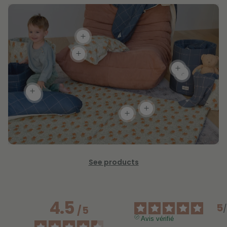
See products
4.5
5
/
5
Avis vérifié