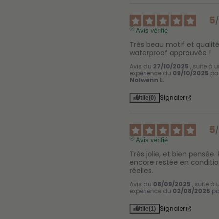
5
Avis vérifié
Très beau motif et qualité
waterproof approuvée !
Avis du
27/10/2025
, suite à 
expérience du
09/10/2025
pa
Nolwenn L.
Signaler
Utile
(0)
5
Avis vérifié
Très jolie, et bien pensée. 
encore restée en conditio
réelles.
Avis du
08/09/2025
, suite à
expérience du
02/08/2025
p
Signaler
Utile
(1)