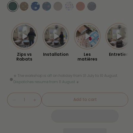
Zips vs
Installation
Les
Entretien
Rabats
matières
☀️ The workshop is off on holiday from 31 July to 10 August.
Dispatches resume from 11 August ☀️
Quantity
Add to cart
Decrease
Increase
quantity
quantity
for
for
Matcha
Matcha
Waterproof
Waterproof