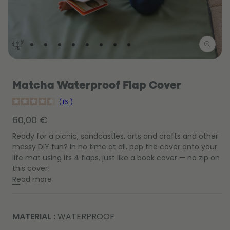
Open
Op
media
me
1
2
in
Matcha Waterproof Flap Cover
in
modal
mo
16
Regular
60,00 €
price
Ready for a picnic, sandcastles, arts and crafts and other
messy DIY fun? In no time at all, pop the cover onto your
life mat using its 4 flaps, just like a book cover — no zip on
this cover!
Read more
MATERIAL :
WATERPROOF