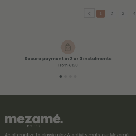
1
2
3
4
Secure payment in 2 or 3 instalments
From €150
An alternative to classic play & activity mats, our Mezamé