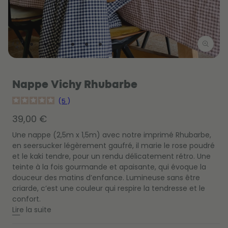
Ouvrir
Ou
le
le
média
mé
1
Nappe Vichy Rhubarbe
2
dans
da
une
un
5
fenêtre
fe
modale
mo
Prix
39,00 €
habituel
Une nappe (2,5m x 1,5m) avec notre imprimé Rhubarbe,
en seersucker légèrement gaufré, il marie le rose poudré
et le kaki tendre, pour un rendu délicatement rétro. Une
teinte à la fois gourmande et apaisante, qui évoque la
douceur des matins d’enfance. Lumineuse sans être
criarde, c’est une couleur qui respire la tendresse et le
confort.
Lire la suite