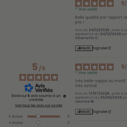
5
Avis vérifié
Belle qualité par rapport au
prix !
Avis du
24/12/2025
, suite à 
expérience du
04/12/2025
pa
Charlotte C.
Signaler
Utile
(0)
5
5
/
5
Avis vérifié
très belle nappe au motif 
très estival
Avis du
17/07/2026
, suite à 
Basé sur
5
avis soumis à un
expérience du
20/06/2026
pa
contrôle
Laurine M.
Voir tous les avis sur ce site
Signaler
Utile
(0)
5
étoiles
5
4
étoiles
0