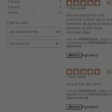
5
3
étoiles
0
2
étoiles
0
Avis vérifié
1
étoile
0
Elle est partie hier à la 
machine à laver après une
Trier les avis
semaine de bons et loyaux
services, et elle nous 
manque déja.
Avis du
05/05/2026
, suite à
expérience du
15/04/2026
pa
Marine B.
Signaler
Utile
(0)
5
Avis vérifié
Je suis fan des tons
Avis du
19/03/2026
, suite à 
expérience du
02/03/2026
pa
Claire-Lise M.
Signaler
Utile
(0)