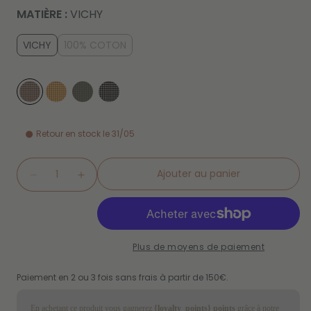
MATIÈRE :
VICHY
VICHY
100% COTON
Retour en stock le 31/05
Quantité
Ajouter au panier
Réduire
Augmenter
la
la
quantité
quantité
de
de
Nappe
Nappe
Plus de moyens de paiement
Vichy
Vichy
Rhubarbe
Rhubarbe
Paiement en 2 ou 3 fois sans frais à partir de 150€.
En achetant ce produit vous gagnerez
{loyalty_points} points
grâce à notre