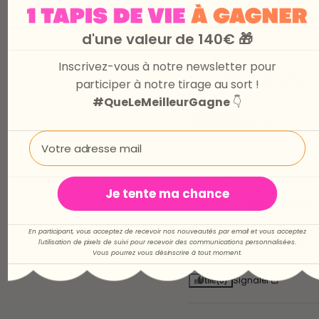
5
d'une valeur de 140€ 🎁
Avis vérifié
Je suis fan des tons
Inscrivez-vous à notre newsletter pour
Avis du
19/03/2026
, suite à 
participer à notre tirage au sort !
expérience du
02/03/2026
pa
Claire-Lise M.
#QueLeMeilleurGagne
👇
Signaler
Utile
(0)
Email
5
Avis vérifié
Je tente ma chance
Très bon rapport qualité pri
Et motif très joli.
En participant, vous acceptez de recevoir nos nouveautés par email et vous acceptez
Avis du
31/01/2026
, suite à u
l'utilisation de pixels de suivi pour recevoir des communications personnalisées.
expérience du
11/01/2026
par
Amélie D.
Vous pourrez vous désinscrire à tout moment.
Signaler
Utile
(0)