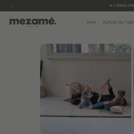
et
passer
au
contenu
New
Autour du Tapi
Passer aux
informations
produits