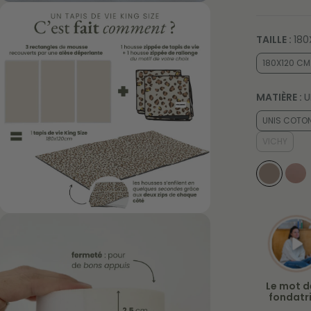
Ouvrir
le
média
2
TAILLE :
180
dans
une
180X120 CM
fenêtre
modale
MATIÈRE :
U
UNIS COTON
VICHY
Ouvrir
le
média
4
dans
une
fenêtre
Le mot d
modale
fondatr