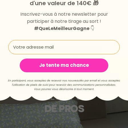
d'une valeur de 140€ 🎁
Made in France
Pratique
Inscrivez-vous à notre newsletter pour
participer à notre tirage au sort !
#QueLeMeilleurGagne
👇
Email
Je tente ma chance
PAROLE D’EXPERT
En participant, vous acceptez de recevoir nos nouveautés par email et vous acceptez
l'utilisation de pixels de suivi pour recevoir des communications personnalisées.
Vous pourrez vous désinscrire à tout moment.
LES TIPS
DE PROS