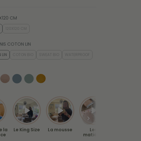
X120 CM
120X120 CM
Ajouter au panier
NIS COTON LIN
 LIN
COTON BIO
SWEAT BIO
WATERPROOF
Ajouter au panier
e la
Le King Size
La mousse
Les
Entretien
ice
matières