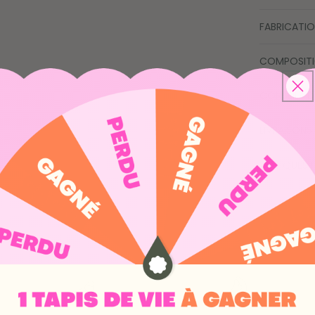
FABRICATIO
COMPOSITI
CONSEILS D
LIVRAISONS
VOS QUEST