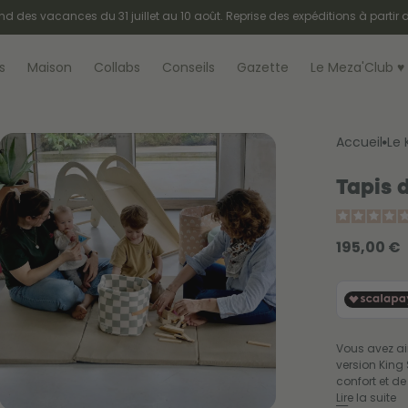
New : les pochettes en éponge
s
Maison
Collabs
Conseils
Gazette
Le Meza'Club ♥︎
Accueil
Le 
Tapis 
Prix
195,00 €
habituel
Vous avez ai
version King
confort et de 
Lire la suite