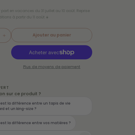
er part en vacances du 31 juillet au 10 août. Reprise
tions à partir du 11 août ☀️
Ajouter au panier
e
Augmenter
la
é
quantité
de
Ajouter au panier
Tapis
Plus de moyens de paiement
de
vie
King
PERT
Size
on sur ce produit ?
Olive
 est la différence entre un tapis de vie
rd et un king-size ?
 est la différence entre vos matières ?