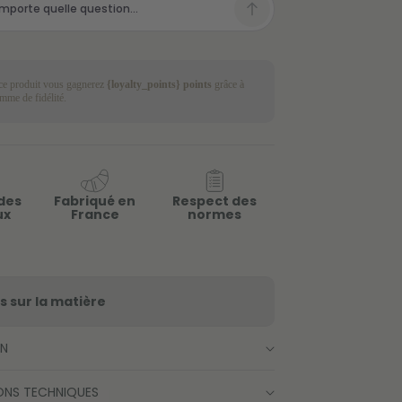
Ajouter au panier
 ce produit vous gagnerez
{loyalty_points} points
grâce à
mme de fidélité.
des
Fabriqué en
Respect des
Ajouter au panier
ux
France
normes
 sur la matière
ON
ONS TECHNIQUES